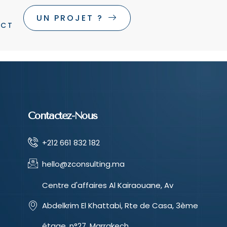
UN PROJET ?
ACT
Contactez-Nous
+212 661 832 182
hello@zconsulting.ma
Centre d'affaires Al Kairaouane, Av
Abdelkrim El Khattabi, Rte de Casa, 3ème
étage, n°27, Marrakech